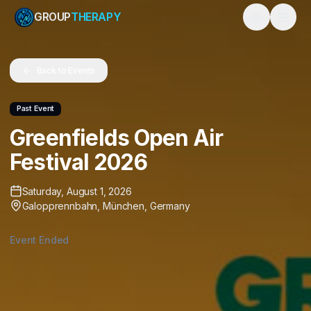
GROUP
THERAPY
Toggle them
Back to Events
Past Event
Greenfields Open Air
Festival 2026
Saturday, August 1, 2026
Galopprennbahn
,
München
,
Germany
Event Ended